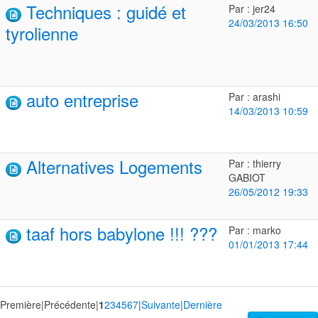
Techniques : guidé et
Par : jer24
24/03/2013 16:50
tyrolienne
auto entreprise
Par : arashi
14/03/2013 10:59
Alternatives Logements
Par : thierry
GABIOT
26/05/2012 19:33
taaf hors babylone !!! ???
Par : marko
01/01/2013 17:44
Première
|
Précédente
|
1
2
3
4
5
6
7
|
Suivante
|
Dernière