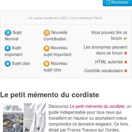
Nouveau
Le fuseau horaire est CEST. Il est maintenant 06:40 .
Sujet
Nouvelle
Vous pouvez lire ce
forum
Normal
Contribution
Les anonymes peuvent
Sujet
Nouveau
dans ce forum
important
sujet important
HTML autorisé
Sujet clos
Nouveau
sujet clos
Contrôle vocabulaire
Le petit mémento du cordiste
Découvrez
Le petit mémento du cordiste
, un
guide indispensable pour tous ceux qui
travaillent en hauteur ou souhaitent mieux
comprendre ce domaine exigeant. Ce livre,
dirigé par France Travaux sur Cordes,