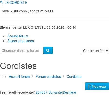
🪓 LE CORDISTE
Travaux sur corde, sports et loisirs
Bienvenue sur LE CORDISTE 06.08.2026 - 06:40
Accueil forum
Sujets populaires
Cordistes
Accueil forum
Forum cordistes
Cordistes
Nouveau
Première
|
Précédente
|
1
2
3
4
5
6
7
|
Suivante
|
Dernière